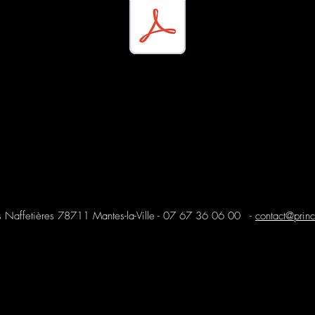
 Naffetières 78711 Mantes-la-Ville -
07 67 36 06 00
-
contact@prin