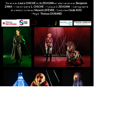
De et avec
et
en alternance avec
Laura CHICHE
Jo ZEUGMA
Benjamin
Mise en scène
Musique
Scénographie
ZANA -
L. CHICHE -
J. ZEUGMA -
et création lumières
- Costumes
Vincent LEFÈVRE
Cécile KOU
Régie
-
Thomas DURAND