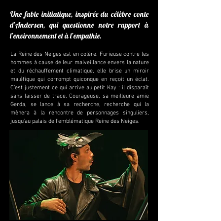
Une fable initiatique, inspirée du célèbre conte
d’Andersen,
qui questionne notre rapport
à
l’environnement et à l’empathie.
La Reine des Neiges est en colère. Furieuse contre les
hommes à cause de leur malveillance envers la nature
et du réchauffement climatique, elle brise un miroir
maléfique qui corrompt quiconque en reçoit un éclat.
C’est justement ce qui arrive au petit Kay : il disparaît
sans laisser de trace. Courageuse, sa meilleure amie
Gerda, se lance à sa recherche, recherche qui la
mènera à la rencontre de personnages singuliers,
jusqu’au palais de l’emblématique Reine des Neiges.